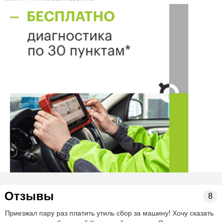
Контакты
+7 (83334) 6-17-25, (83334) 7-02-49, (83334) 6-23-25
начальник отдела
+7 (83334) 7-02-49
инспектор
+7 (83334) 6-23-25, (83334) 6-17-25
Нашли ошибку? Сообщите нам об этом!
Отзывы
8
Приезжал пару раз платить утиль сбор за машину! Хочу сказать